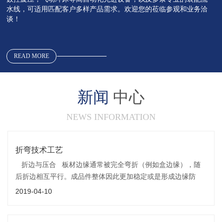
水线，可适用匹配客户多样产品需求。欢迎您的莅临参观和业务洽
谈！
READ MORE
新闻
中心
NEWS INFORMATION
折弯技术工艺
折边与压合 板材边缘通常被完全弯折（例如盒边缘），随
后折边相互平行。成品件整体因此更加稳定或是形成边缘防
护。随后折边内通常需要挂入其他零件。折边与压合
2019-04-10