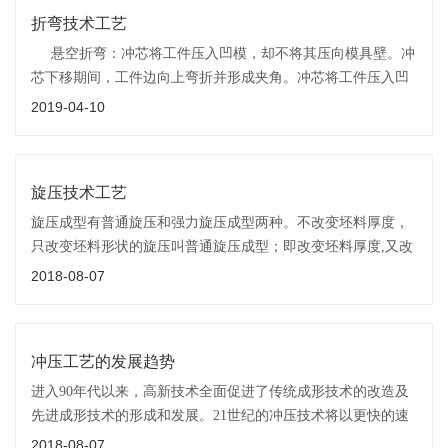
折弯技术工艺
悬空折弯：冲芯将工件压入凹模，却不将其压向模具壁。冲
芯下移期间，工件边向上弯折并形成夹角。冲芯将工件压入凹
模的深度越大，角度就越小。此时，冲芯和凹模之间留有空隙
2019-04-10
旋压技术工艺
旋压成型有普通旋压和强力旋压成型两种。不改变坯料厚度，
只改变坯料形状的旋压叫普通旋压成型；即改变坯料厚度,又改
变坯料形状的旋压叫强力旋压成型。强力旋压成型所需要的旋
2018-08-07
压力较大,旋压机的结构一般也较复杂。
冲压工艺的发展趋势
进入90年代以来，高新技术全面促进了传统成形技术的改造及
先进成形技术的形成和发展。21世纪的冲压技术将以更快的速
度持续发展，发展的方向将更加突出“精、省、净”的需求。(2)
2018-08-07