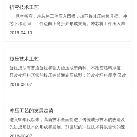
折弯技术工艺
悬空折弯：冲芯将工件压入凹模，却不将其压向模具壁。冲
芯下移期间，工件边向上弯折并形成夹角。冲芯将工件压入凹
模的深度越大，角度就越小。此时，冲芯和凹模之间留有空隙
2019-04-10
旋压技术工艺
旋压成型有普通旋压和强力旋压成型两种。不改变坯料厚度，
只改变坯料形状的旋压叫普通旋压成型；即改变坯料厚度,又改
变坯料形状的旋压叫强力旋压成型。强力旋压成型所需要的旋
2018-08-07
压力较大,旋压机的结构一般也较复杂。
冲压工艺的发展趋势
进入90年代以来，高新技术全面促进了传统成形技术的改造及
先进成形技术的形成和发展。21世纪的冲压技术将以更快的速
度持续发展，发展的方向将更加突出“精、省、净”的需求。(2)
2018-08-07