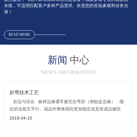
水线，可适用匹配客户多样产品需求。欢迎您的莅临参观和业务洽
谈！
READ MORE
新闻
中心
NEWS INFORMATION
折弯技术工艺
折边与压合 板材边缘通常被完全弯折（例如盒边缘），随
后折边相互平行。成品件整体因此更加稳定或是形成边缘防
护。随后折边内通常需要挂入其他零件。折边与压合
2019-04-10